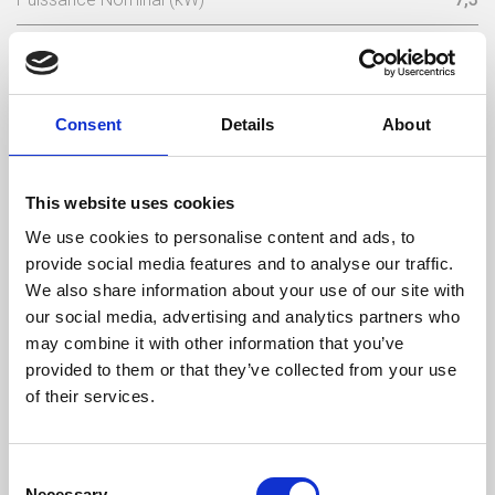
Puissance D’utilisation (kW)
5,1 - 9,5
Consommation De Bois/Heure (kg)
2
Consent
Details
About
Longueur De Bois Maximale (mm)
300
This website uses cookies
Poids (kg)
115
We use cookies to personalise content and ads, to
Sortie Des Fumées (mm)
150
provide social media features and to analyse our traffic.
We also share information about your use of our site with
Dépression Nécessaire Dans La Cheminée (pa)
12
our social media, advertising and analytics partners who
may combine it with other information that you’ve
Rendement
Consommation
Volume chauffé
provided to them or that they’ve collected from your use
maximum
of their services.
81 %
2 kg/h
215 m3
Consent
Necessary