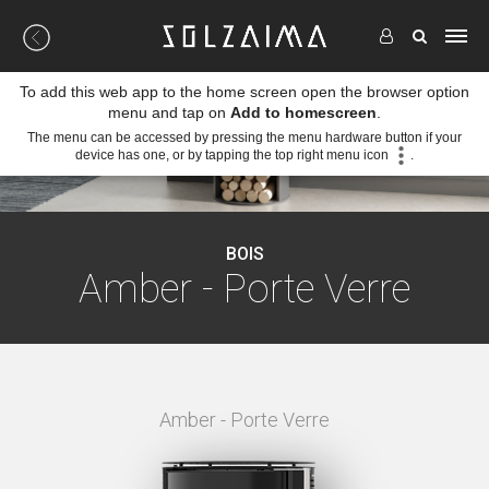
To add this web app to the home screen open the browser option
menu and tap on
Add to homescreen
.
The menu can be accessed by pressing the menu hardware button if your
device has one, or by tapping the top right menu icon
.
BOIS
Amber - Porte Verre
op en
Amber - Porte Verre
AMB