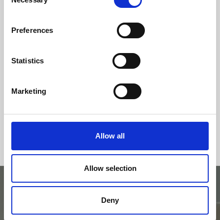
Selection
classe d'efficacité
Preferences
Statistics
Marketing
Allow all
Allow selection
Deny
Essayez avec le