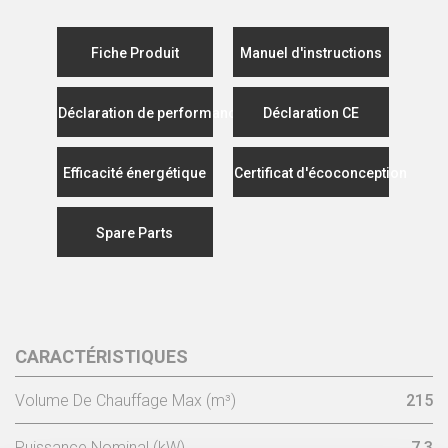
Fiche Produit
Manuel d'instructions
Déclaration de performance
Déclaration CE
Efficacité énergétique
Certificat d'écoconception
Spare Parts
CARACTÉRISTIQUES
Volume De Chauffage Max (m³)
215
Puissance Nominal (kW)
7,3