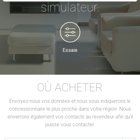
simulateur.
Essaie
OÙ ACHETER
Envoyez-nous vos données et nous vous indiquerons le
concessionnaire le plus proche dans votre région. Nous
enverrons également vos contacts au revendeur afin qu'il
puisse vous contacter.