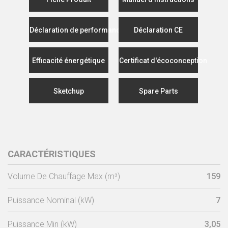
Déclaration de performance
Déclaration CE
Efficacité énergétique
Certificat d'écoconception
Sketchup
Spare Parts
CARACTÉRISTIQUES
Volume De Chauffage Max (m³)
159
Puissance Nominal (kW)
7
Puissance Min (kW)
3,05