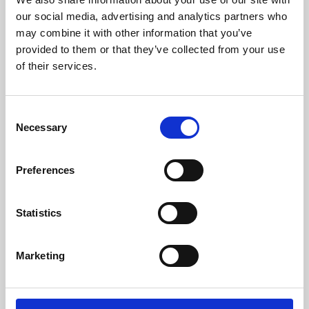
Poids (kg)
95
our social media, advertising and analytics partners who
may combine it with other information that you’ve
Sortie Des Fumées (mm)
80
provided to them or that they’ve collected from your use
of their services.
Dépression Nécessaire Dans La Cheminée (pa)
12
Niveau Bruit Maximum (Db)
48,2
Consent
Necessary
Selection
Autonomie Min/Max (h)
9,6 - 22,1
Rendement
Puissance
Capacité de la
Preferences
nominale
trémie min-max
96 %
7 kW
9,6 - 22,1 h
Statistics
Marketing
classe d'efficacité