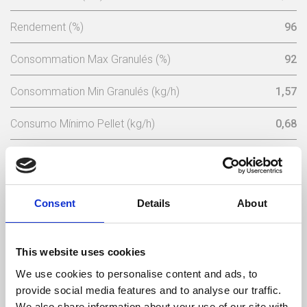
Rendement (%)
96
Consommation Max Granulés (%)
92
Consommation Min Granulés (kg/h)
1,57
Consumo Mínimo Pellet (kg/h)
0,68
Capacité Du Réservoir A Granulés (Kg)
15
Tension Nominale (V)
230
Consent
Details
About
Fréquence Électrique (Hz)
50
This website uses cookies
Température Max Gaz (ºC)
137
We use cookies to personalise content and ads, to
Température Min Gaz (ºC)
64,5
provide social media features and to analyse our traffic.
We also share information about your use of our site with