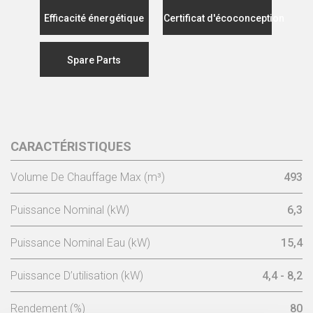
Efficacité énergétique
Certificat d'écoconception
Spare Parts
CARACTÉRISTIQUES
Volume De Chauffage Max (m³)
493
Puissance Nominal (kW)
6,3
Puissance Nominal Eau (kW)
15,4
Puissance D’utilisation (kW)
4,4 - 8,2
Rendement (%)
80