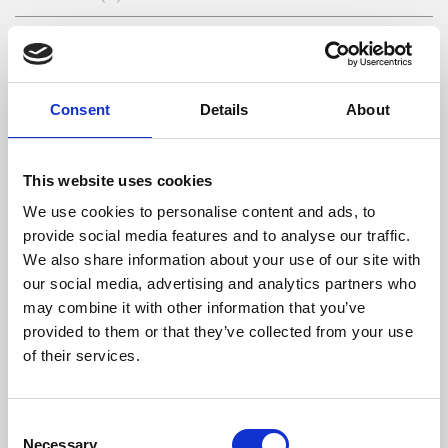
Consommation De Bois/Heure (kg)
6,2
Longueur De Bois Maximale (mm)
600
Consent
Details
About
Température Max Gaz (ºC)
294
This website uses cookies
Sortie Des Fumées (mm)
200
We use cookies to personalise content and ads, to
Dépression Nécessaire Dans La Cheminée (pa)
12
provide social media features and to analyse our traffic.
We also share information about your use of our site with
Volume D'eau (L)
63
our social media, advertising and analytics partners who
may combine it with other information that you’ve
Rendement
Consommation
Volume chauffé
provided to them or that they’ve collected from your use
bois/heure
maximum
of their services.
80 %
6,2 kW
493 m3
Consent
Necessary