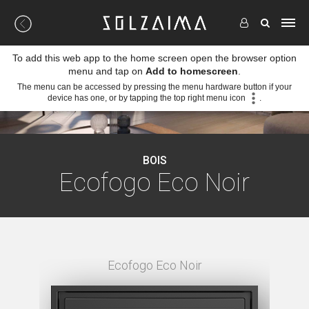
To add this web app to the home screen open the browser option
menu and tap on
Add to homescreen
.
The menu can be accessed by pressing the menu hardware button if your
device has one, or by tapping the top right menu icon
.
BOIS
Ecofogo Eco Noir
7,4 cm
Ecofogo Eco Noir
ECOF