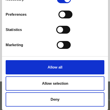
Selection
classe d'efficacité
Preferences
Statistics
Marketing
Allow all
Allow selection
Deny
Essayez avec le