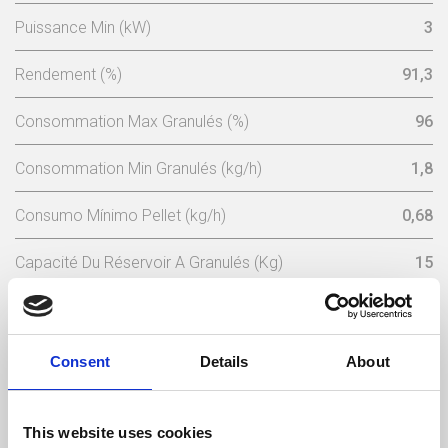
Puissance Min (kW)
3
Rendement (%)
91,3
Consommation Max Granulés (%)
96
Consommation Min Granulés (kg/h)
1,8
Consumo Mínimo Pellet (kg/h)
0,68
Capacité Du Réservoir A Granulés (Kg)
15
Puissance Électrique Nominale (w)
102 (máx 362)
Tension Nominale (V)
230
Consent
Details
About
Fréquence Électrique (Hz)
50
This website uses cookies