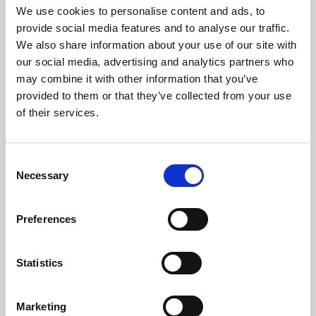
Température Max Gaz (ºC)
152,6
We use cookies to personalise content and ads, to
provide social media features and to analyse our traffic.
Température Min Gaz (ºC)
64
We also share information about your use of our site with
our social media, advertising and analytics partners who
Poids (kg)
82,6
may combine it with other information that you’ve
provided to them or that they’ve collected from your use
Sortie Des Fumées (mm)
80
of their services.
Dépression Nécessaire Dans La Cheminée (pa)
12
Consent
Niveau Bruit Maximum (Db)
48,2
Necessary
Selection
Autonomie Min/Max (h)
8,3 - 22
Preferences
Flux De Ventilateur (m³/h)
180
Statistics
Rendement
Puissance
Capacité de la
nominale
trémie min-max
Marketing
96 %
8 kW
8,3 - 22 h