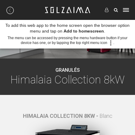
To add this web app to the home screen open the browser option
menu and tap on
Add to homescreen
.
The menu can be accessed by pressing the menu hardware button if your
device has one, or by tapping the top right menu icon
.
GRANULÉS
Himalaia Collection 8kW
Noir
HIMALAIA COLLECTION 8KW -
Blanc
HIMAL