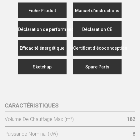
Fiche Produit
Manuel d'instructions
Déclaration de performance
Déclaration CE
Efficacité énergétique
Certificat d'écoconception
Sketchup
Spare Parts
CARACTÉRISTIQUES
Volume De Chauffage Max (m³)
182
Puissance Nominal (kW)
8