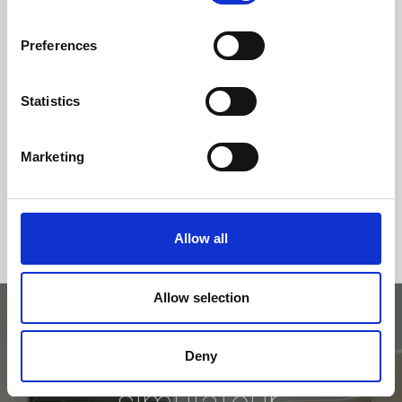
Preferences
Statistics
Marketing
Allow all
Allow selection
Essayez avec le
Deny