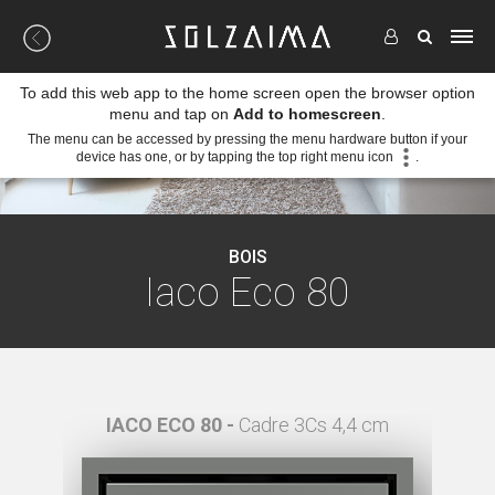
To add this web app to the home screen open the browser option
menu and tap on
Add to homescreen
.
The menu can be accessed by pressing the menu hardware button if your
device has one, or by tapping the top right menu icon
.
BOIS
Iaco Eco 80
 4,4 cm
IACO ECO 80 -
Cadre 3Cs 4,4 cm
I