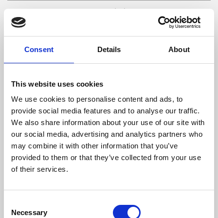
Consommation De Bois/Heure (kg)
3,3
Longueur De Bois Maximale (mm)
500
Consent
Details
About
Température Max Gaz (ºC)
293,8
Poids (kg)
120
This website uses cookies
We use cookies to personalise content and ads, to
Sortie Des Fumées (mm)
200
provide social media features and to analyse our traffic.
We also share information about your use of our site with
Dépression Nécessaire Dans La Cheminée (pa)
12
our social media, advertising and analytics partners who
may combine it with other information that you’ve
Rendement
Consommation
Volume chauffé
maximum
provided to them or that they’ve collected from your use
of their services.
81,2 %
3,3 kg/h
243 m3
Consent
Necessary
Selection
classe d'efficacité