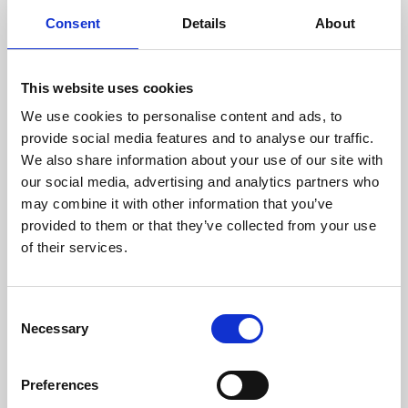
Poids (kg)
86
Consent
Details
About
Sortie Des Fumées (mm)
150
This website uses cookies
Dépression Nécessaire Dans La Cheminée (pa)
12
We use cookies to personalise content and ads, to
Rendement
Consommation
Volume chauffé
provide social media features and to analyse our traffic.
maximum
We also share information about your use of our site with
our social media, advertising and analytics partners who
81 %
2 kg/h
170 m3
may combine it with other information that you’ve
provided to them or that they’ve collected from your use
of their services.
classe d'efficacité
Consent
Necessary
Selection
Preferences