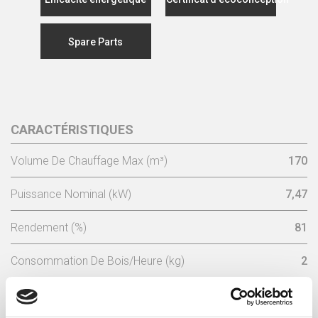
Spare Parts
CARACTÉRISTIQUES
Volume De Chauffage Max (m³)
170
Puissance Nominal (kW)
7,47
Rendement (%)
81
Consommation De Bois/Heure (kg)
2
Longueur De Bois Maximale (mm)
200