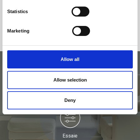
Statistics
Marketing
Allow all
Essayez avec le
Allow selection
simulateur.
Deny
Essaie