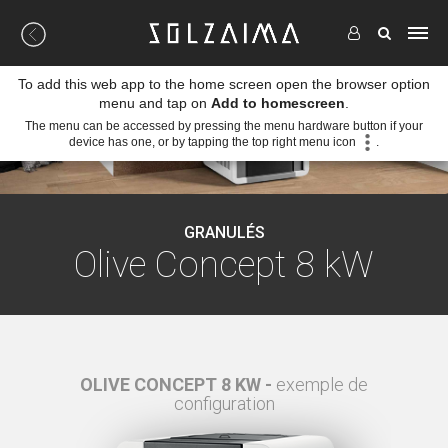
To add this web app to the home screen open the browser option
menu and tap on
Add to homescreen
.
The menu can be accessed by pressing the menu hardware button if your
device has one, or by tapping the top right menu icon
.
GRANULÉS
Olive Concept 8 kW
e de
OLIVE CONCEPT 8 KW -
exemple de
OLI
configuration