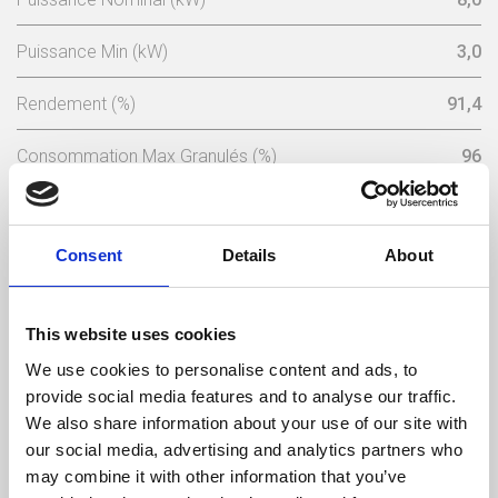
Puissance Min (kW)
3,0
Rendement (%)
91,4
Consommation Max Granulés (%)
96
Consommation Min Granulés (kg/h)
1,8
Consent
Details
About
Consumo Mínimo Pellet (kg/h)
0,68
Capacité Du Réservoir A Granulés (Kg)
15
This website uses cookies
Poids (kg)
100
We use cookies to personalise content and ads, to
provide social media features and to analyse our traffic.
Sortie Des Fumées (mm)
80
We also share information about your use of our site with
our social media, advertising and analytics partners who
Dépression Nécessaire Dans La Cheminée (pa)
12
may combine it with other information that you’ve