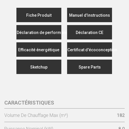
Fiche Produit
Manuel d'instructions
Déclaration de performance
Déclaration CE
Efficacité énergétique
Certificat d'écoconception
Sketchup
Spare Parts
CARACTÉRISTIQUES
Volume De Chauffage Max (m³)
182
Puissance Nominal (kW)
8,0