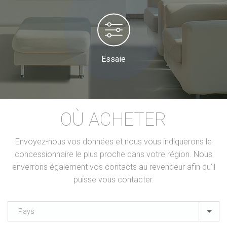
Essaie
OÙ ACHETER
Envoyez-nous vos données et nous vous indiquerons le
concessionnaire le plus proche dans votre région. Nous
enverrons également vos contacts au revendeur afin qu'il
puisse vous contacter.
Pays