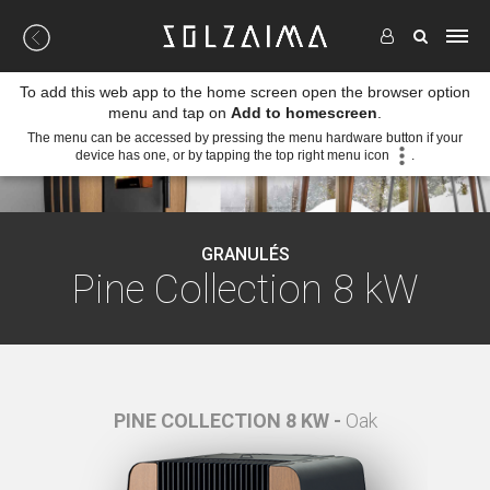
To add this web app to the home screen open the browser option
menu and tap on
Add to homescreen
.
The menu can be accessed by pressing the menu hardware button if your
device has one, or by tapping the top right menu icon
.
GRANULÉS
Pine Collection 8 kW
nc
PINE COLLECTION 8 KW -
Oak
P