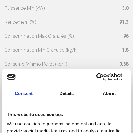
Puissance Min (kW)
3,0
Rendement (%)
91,3
Consommation Max Granulés (%)
96
Consommation Min Granulés (kg/h)
1,8
Consumo Mínimo Pellet (kg/h)
0,68
Capacité Du Réservoir A Granulés (Kg)
15
Tension Nominale (V)
230
Consent
Details
About
Fréquence Électrique (Hz)
50
This website uses cookies
Température Max Gaz (ºC)
152,6
We use cookies to personalise content and ads, to
provide social media features and to analyse our traffic.