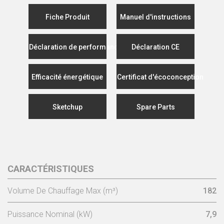
Fiche Produit
Manuel d'instructions
Déclaration de performance
Déclaration CE
Efficacité énergétique
Certificat d'écoconception
Sketchup
Spare Parts
CARACTÉRISTIQUES
Volume De Chauffage Max (m³)
182
Puissance Nominal (kW)
7,9