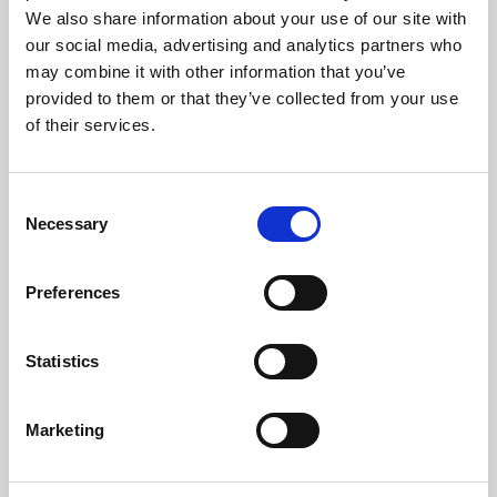
Température Min Gaz (ºC)
64
We also share information about your use of our site with
our social media, advertising and analytics partners who
Poids (kg)
101
may combine it with other information that you’ve
provided to them or that they’ve collected from your use
Sortie Des Fumées (mm)
80
of their services.
Dépression Nécessaire Dans La Cheminée (pa)
12
Consent
Niveau Bruit Maximum (Db)
48,2
Necessary
Selection
Autonomie Min/Max (h)
8,3 - 22
Preferences
Rendement
Puissance
Capacité de la
nominale
trémie min-max
Statistics
96 %
8 kW
8,3 - 22 h
Marketing
classe d'efficacité