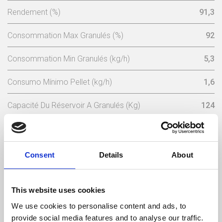
Rendement (%)
91,3
Consommation Max Granulés (%)
92
Consommation Min Granulés (kg/h)
5,3
Consumo Mínimo Pellet (kg/h)
1,6
Capacité Du Réservoir A Granulés (Kg)
124
Tension Nominale (V)
230
Fréquence Électrique (Hz)
50
Consent
Details
About
Température Max Gaz (ºC)
112,9
This website uses cookies
Température Min Gaz (ºC)
65,7
We use cookies to personalise content and ads, to
provide social media features and to analyse our traffic.
Poids (kg)
413