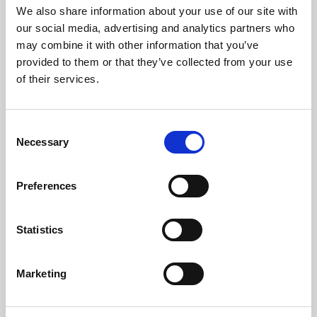
We also share information about your use of our site with
our social media, advertising and analytics partners who
Sortie Des Fumées (mm)
100
may combine it with other information that you’ve
provided to them or that they’ve collected from your use
Dépression Nécessaire Dans La Cheminée (pa)
12
of their services.
Niveau Bruit Maximum (Db)
54
Consent
Volume D'eau (L)
50
Necessary
Selection
Autonomie Min/Max (h)
23,4 - 77,5
Preferences
Poids
Chemineé
Réservoir
granulés
Statistics
413 kg
100 mm
124 kg
Marketing
classe d'efficacité