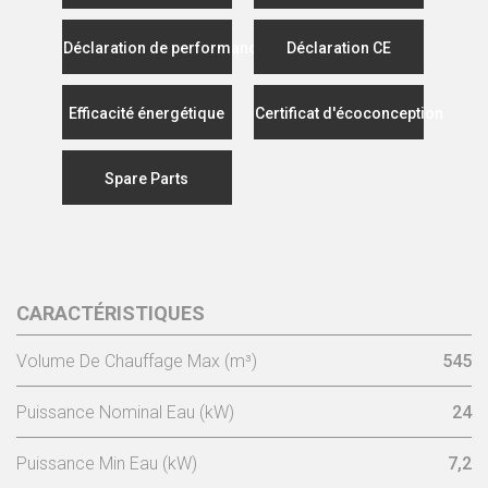
Déclaration de performance
Déclaration CE
Efficacité énergétique
Certificat d'écoconception
Spare Parts
CARACTÉRISTIQUES
Volume De Chauffage Max (m³)
545
Puissance Nominal Eau (kW)
24
Puissance Min Eau (kW)
7,2