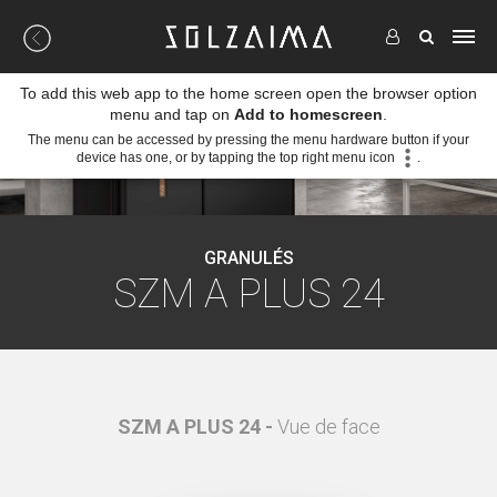
To add this web app to the home screen open the browser option
menu and tap on
Add to homescreen
.
The menu can be accessed by pressing the menu hardware button if your
device has one, or by tapping the top right menu icon
.
GRANULÉS
SZM A PLUS 24
é
SZM A PLUS 24 -
Vue de face