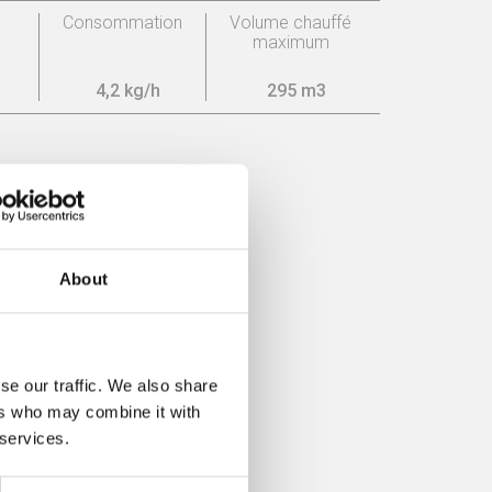
Consommation
Volume chauffé
maximum
4,2 kg/h
295 m3
acité
About
se our traffic. We also share
ers who may combine it with
 services.