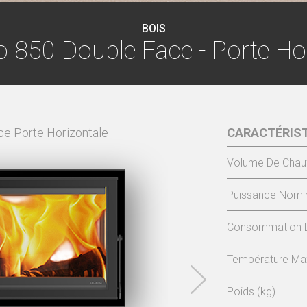
BOIS
o 850 Double Face - Porte Ho
ce Porte Horizontale
TREVI ECO 850 DUPLA
CARACTÉRIS
Volume De Chau
Puissance Nomin
Consommation D
Température Max
Poids (kg)