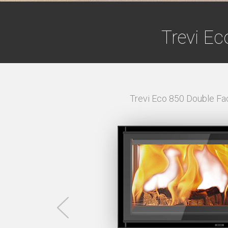
Trevi Ec
ZONTALE -
Cadre 4C
Trevi Eco 850 Double Fa