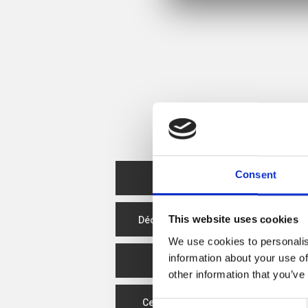
Consent
Fiche Produit
This website uses cookies
Déclaration de performance
We use cookies to personalis
information about your use of
Déclaration CE
other information that you’ve
Certificat d'écoconception
Consent