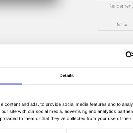
Rendement
81 %
classe d'effic
Details
Manuel d'instructions
Spare Parts (document)
e content and ads, to provide social media features and to analy
 our site with our social media, advertising and analytics partn
Efficacité énergétique
 provided to them or that they’ve collected from your use of their
Spare Parts