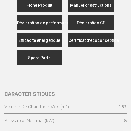
Fiche Produit
Manuel d'instructions
Déclaration de performance
Déclaration CE
Efficacité énergétique
Certificat d'écoconception
Spare Parts
CARACTÉRISTIQUES
Volume De Chauffage Max (m³)
182
Puissance Nominal (kW)
8