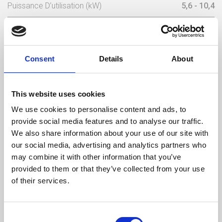
Puissance D’utilisation (kW)
5,6 - 10,4
Rendement (%)
80,5
Consommation De Bois/Heure (kg)
2,4
Consent
Details
About
Température Max Gaz (ºC)
297
This website uses cookies
Poids (kg)
94
We use cookies to personalise content and ads, to
provide social media features and to analyse our traffic.
Sortie Des Fumées (mm)
150
We also share information about your use of our site with
our social media, advertising and analytics partners who
Dépression Nécessaire Dans La Cheminée (pa)
12
may combine it with other information that you’ve
Rendement
Consommation
Volume chauffé
provided to them or that they’ve collected from your use
maximum
of their services.
80,5 %
2,4 kg/h
182 m3
Consent