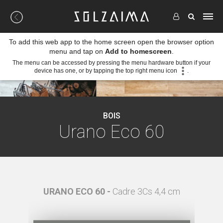
To add this web app to the home screen open the browser option
menu and tap on
Add to homescreen
.
The menu can be accessed by pressing the menu hardware button if your
device has one, or by tapping the top right menu icon
.
BOIS
Urano Eco 60
ite 4,4
URANO ECO 60 -
Cadre 3Cs 4,4 cm
UR