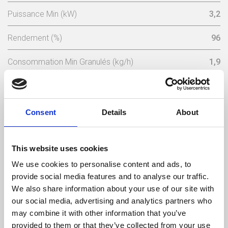
Puissance Min (kW)
3,2
Rendement (%)
96
Consommation Min Granulés (kg/h)
1,9
Consumo Mínimo Pellet (kg/h)
0,7
Capacité Du Réservoir A Granulés (Kg)
15
Consent
Details
About
Poids (kg)
116
This website uses cookies
Sortie Des Fumées (mm)
80
We use cookies to personalise content and ads, to
provide social media features and to analyse our traffic.
Dépression Nécessaire Dans La Cheminée (pa)
12
We also share information about your use of our site with
our social media, advertising and analytics partners who
Niveau Bruit Maximum (Db)
48,2
may combine it with other information that you’ve
provided to them or that they’ve collected from your use