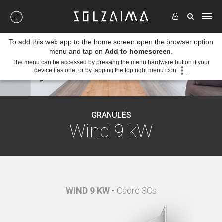
To add this web app to the home screen open the browser option
menu and tap on
Add to homescreen
.
The menu can be accessed by pressing the menu hardware button if your
device has one, or by tapping the top right menu icon
.
GRANULÉS
Wind 9 kW
cm
WIND 9 KW -
Cadre 3Cs