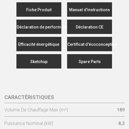
Fiche Produit
Manuel d'instructions
Déclaration de performance
Déclaration CE
Efficacité énergétique
Certificat d'écoconception
Sketchup
Spare Parts
CARACTÉRISTIQUES
Volume De Chauffage Max (m³)
189
Puissance Nominal (kW)
8,3