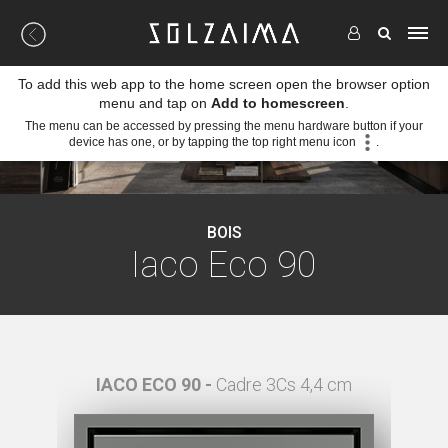
To add this web app to the home screen open the browser option
menu and tap on
Add to homescreen
.
The menu can be accessed by pressing the menu hardware button if your
device has one, or by tapping the top right menu icon
.
BOIS
Iaco Eco 90
 4,4 cm
IACO ECO 90 -
Cadre 3Cs 4,4 cm
I