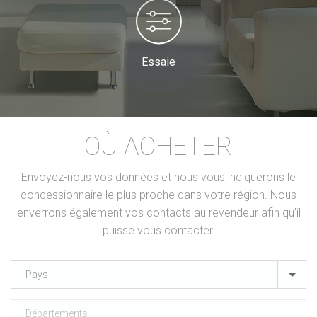
Essaie
OÙ ACHETER
Envoyez-nous vos données et nous vous indiquerons le
concessionnaire le plus proche dans votre région. Nous
enverrons également vos contacts au revendeur afin qu'il
puisse vous contacter.
Pays