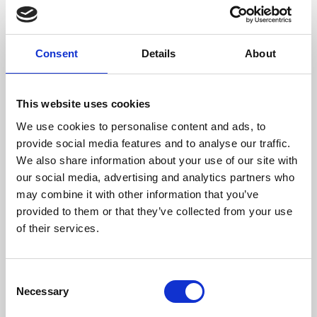
Consommation De Bois/Heure (kg)
3,7
Longueur De Bois Maximale (mm)
500
Consent
Details
About
Poids (kg)
137
This website uses cookies
Sortie Des Fumées (mm)
200
We use cookies to personalise content and ads, to
provide social media features and to analyse our traffic.
Dépression Nécessaire Dans La Cheminée (pa)
12
We also share information about your use of our site with
our social media, advertising and analytics partners who
Rendement
Consommation
Volume chauffé
maximum
may combine it with other information that you’ve
provided to them or that they’ve collected from your use
81,5 %
3,7 kg/h
275 m3
of their services.
Consent
classe d'efficacité
Necessary
Selection