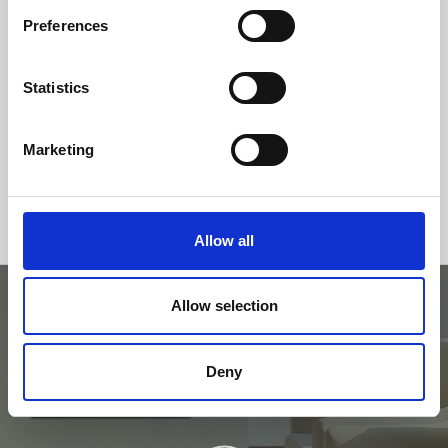
Preferences
Statistics
Marketing
Allow all
Allow selection
Essayez avec le
Deny
simulateur.