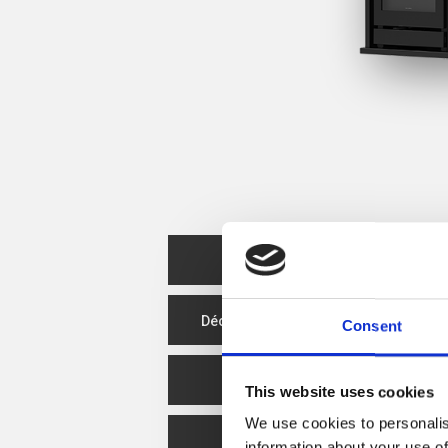
Fiche Produit
Déclaration de performance
Consent
Efficacité énergétique
This website uses cookies
We use cookies to personalis
Spare Parts
information about your use of