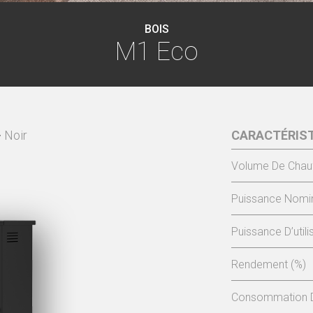
BOIS
M1 Eco
-
Noir
CARACTÉRIS
Volume De Chau
Puissance Nomin
Puissance D’utili
Rendement (%)
Consommation D