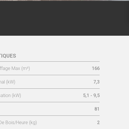
TIQUES
ffage Max (m³)
166
al (kW)
7,3
sation (kW)
5,1 - 9,5
81
e Bois/Heure (kg)
2