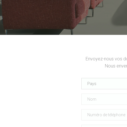
Envoyez-nous vos don
Nous enver
Pays