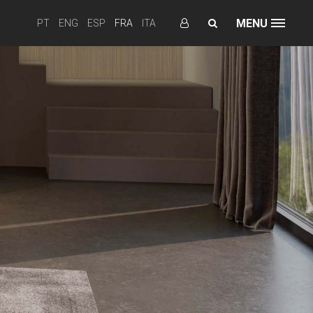
MENU
PT
ENG
ESP
FRA
ITA