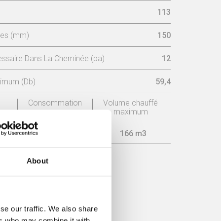
113
ées (mm)
150
ssaire Dans La Cheminée (pa)
12
ximum (Db)
59,4
Consommation
Volume chauffé
maximum
2 kg/h
166 m3
About
acité
se our traffic. We also share
ers who may combine it with